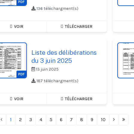
PDF
136 téléchargment(s)
VOIR
TÉLÉCHARGER
Liste des délibérations
du 3 juin 2025
13 juin 2025
PDF
187 téléchargment(s)
VOIR
TÉLÉCHARGER
1
2
3
4
5
6
7
8
9
10