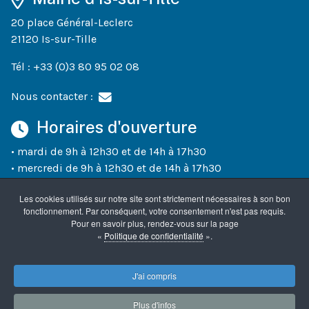
20 place Général-Leclerc
21120 Is-sur-Tille
Tél : +33 (0)3 80 95 02 08
Nous contacter :
Horaires d'ouverture
• mardi de 9h à 12h30 et de 14h à 17h30
• mercredi de 9h à 12h30 et de 14h à 17h30
• jeudi de 9h à 12h30 et de 14h à 18h30
Les cookies utilisés sur notre site sont strictement nécessaires à son bon
• vendredi de 9h à 12h30 et de 14h à 17h30
fonctionnement. Par conséquent, votre consentement n'est pas requis.
• un samedi sur deux (semaines paires) de 10h à 12h
Pour en savoir plus, rendez-vous sur la page
«
Politique de confidentialité
».
Accueil
Mentions légales
Confidentialité
J'ai compris
Plus d'infos