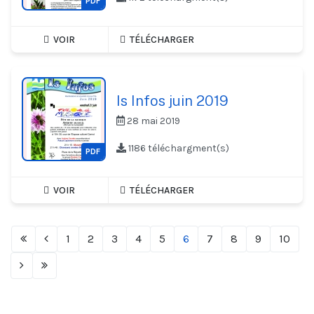
PDF
VOIR
TÉLÉCHARGER
Is Infos juin 2019
28 mai 2019
1186 téléchargment(s)
PDF
VOIR
TÉLÉCHARGER
1
2
3
4
5
6
7
8
9
10