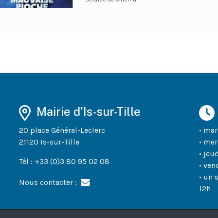
Mairie d'Is-sur-Tille
20 place Général-Leclerc
• mar
21120 Is-sur-Tille
• mer
• jeu
Tél : +33 (0)3 80 95 02 08
• ven
• un 
Nous contacter :
12h