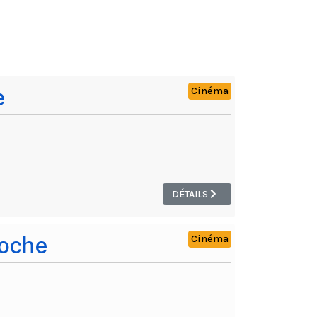
e
Cinéma
DÉTAILS
ioche
Cinéma