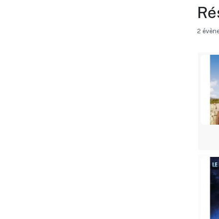
Ré
2 évèn