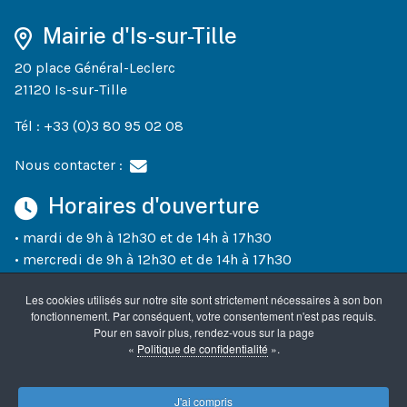
Mairie d'Is-sur-Tille
20 place Général-Leclerc
21120 Is-sur-Tille
Tél : +33 (0)3 80 95 02 08
Nous contacter :
Horaires d'ouverture
• mardi de 9h à 12h30 et de 14h à 17h30
• mercredi de 9h à 12h30 et de 14h à 17h30
• jeudi de 9h à 12h30 et de 14h à 18h30
Les cookies utilisés sur notre site sont strictement nécessaires à son bon
• vendredi de 9h à 12h30 et de 14h à 17h30
fonctionnement. Par conséquent, votre consentement n'est pas requis.
• un samedi sur deux (semaines paires) de 10h à 12h
Pour en savoir plus, rendez-vous sur la page
«
Politique de confidentialité
».
Accueil
Mentions légales
Confidentialité
J'ai compris