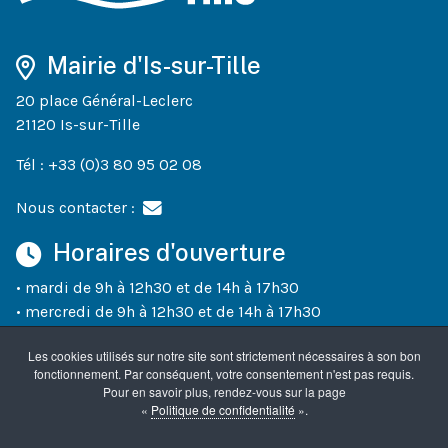
Mairie d'Is-sur-Tille
20 place Général-Leclerc
21120 Is-sur-Tille
Tél : +33 (0)3 80 95 02 08
Nous contacter :
Horaires d'ouverture
• mardi de 9h à 12h30 et de 14h à 17h30
• mercredi de 9h à 12h30 et de 14h à 17h30
• jeudi de 9h à 12h30 et de 14h à 18h30
Les cookies utilisés sur notre site sont strictement nécessaires à son bon
• vendredi de 9h à 12h30 et de 14h à 17h30
fonctionnement. Par conséquent, votre consentement n'est pas requis.
• un samedi sur deux (semaines paires) de 10h à 12h
Pour en savoir plus, rendez-vous sur la page
«
Politique de confidentialité
».