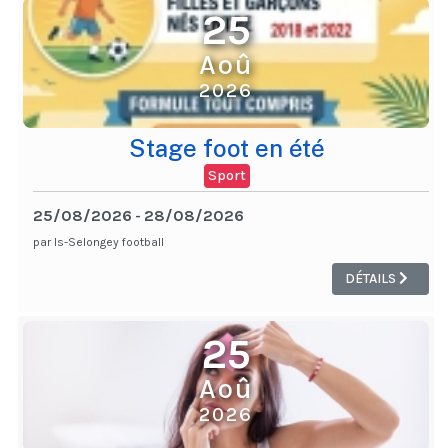
25
Aoû
2026
Stage foot en été
Sport
25/08/2026
28/08/2026
-
par Is-Selongey football
DÉTAILS
25
Aoû
2026