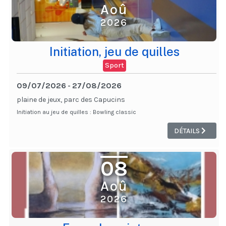
Aoû
2026
Initiation, jeu de quilles
Sport
09/07/2026
27/08/2026
-
plaine de jeux, parc des Capucins
Initiation au jeu de quilles : Bowling classic
DÉTAILS
08
Aoû
2026