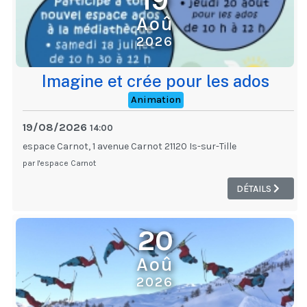
19
Aoû
2026
Imagine et crée pour les ados
Animation
19/08/2026
14:00
espace Carnot, 1 avenue Carnot 21120 Is-sur-Tille
par l'espace Carnot
DÉTAILS
20
Aoû
2026