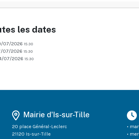
tes les dates
0/07/2026
15:30
7/07/2026
15:30
4/07/2026
15:30
Mairie d'Is-sur-Tille
20 place Général-Leclerc
• mar
21120 Is-sur-Tille
• mer