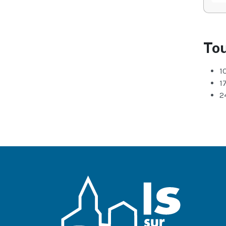
Tou
1
1
2