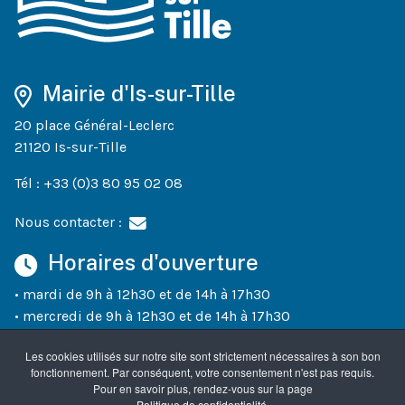
Mairie d'Is-sur-Tille
20 place Général-Leclerc
21120 Is-sur-Tille
Tél : +33 (0)3 80 95 02 08
Nous contacter :
Horaires d'ouverture
• mardi de 9h à 12h30 et de 14h à 17h30
• mercredi de 9h à 12h30 et de 14h à 17h30
• jeudi de 9h à 12h30 et de 14h à 18h30
Les cookies utilisés sur notre site sont strictement nécessaires à son bon
• vendredi de 9h à 12h30 et de 14h à 17h30
fonctionnement. Par conséquent, votre consentement n'est pas requis.
• un samedi sur deux (semaines paires) de 10h à 12h
Pour en savoir plus, rendez-vous sur la page
«
Politique de confidentialité
».