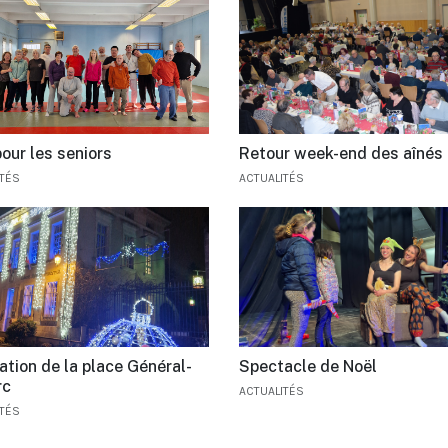
our les seniors
Retour week-end des aînés
ITÉS
ACTUALITÉS
ation de la place Général-
Spectacle de Noël
rc
ACTUALITÉS
ITÉS