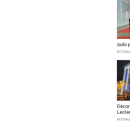
Judo p
ACTUAL
Décor
Lecle
ACTUAL