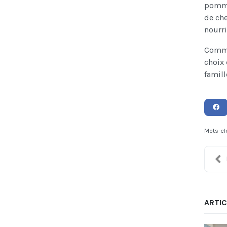
pomme 
de che
nourri
Comme 
choix 
famill
Mots-cl
ARTIC