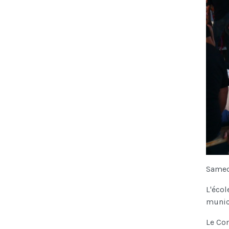
Samedi
L'écol
munici
Le Co