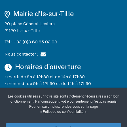
Mairie d'Is-sur-Tille
20 place Général-Leclerc
21120 Is-sur-Tille
Tél : +33 (0)3 80 95 02 08
Nous contacter :
Horaires d'ouverture
• mardi de 9h à 12h30 et de 14h à 17h30
• mercredi de 9h à 12h30 et de 14h à 17h30
• jeudi de 9h à 12h30 et de 14h à 18h30
Les cookies utilisés sur notre site sont strictement nécessaires à son bon
• vendredi de 9h à 12h30 et de 14h à 17h30
fonctionnement. Par conséquent, votre consentement n'est pas requis.
• un samedi sur deux (semaines paires) de 10h à 12h
Pour en savoir plus, rendez-vous sur la page
«
Politique de confidentialité
».
Accueil
Mentions légales
Confidentialité