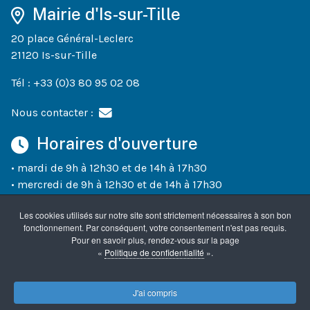
Mairie d'Is-sur-Tille
20 place Général-Leclerc
21120 Is-sur-Tille
Tél : +33 (0)3 80 95 02 08
Nous contacter :
Horaires d'ouverture
• mardi de 9h à 12h30 et de 14h à 17h30
• mercredi de 9h à 12h30 et de 14h à 17h30
• jeudi de 9h à 12h30 et de 14h à 18h30
Les cookies utilisés sur notre site sont strictement nécessaires à son bon
• vendredi de 9h à 12h30 et de 14h à 17h30
fonctionnement. Par conséquent, votre consentement n'est pas requis.
• un samedi sur deux (semaines paires) de 10h à 12h
Pour en savoir plus, rendez-vous sur la page
«
Politique de confidentialité
».
Accueil
Mentions légales
Confidentialité
J'ai compris