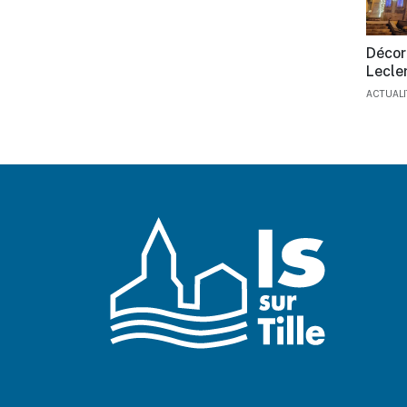
Décor
Lecle
ACTUAL