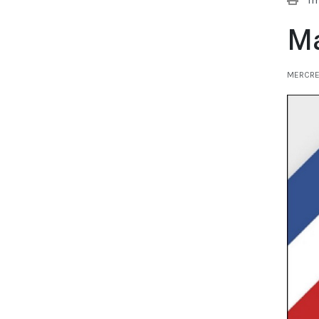
Ma
MERCRED