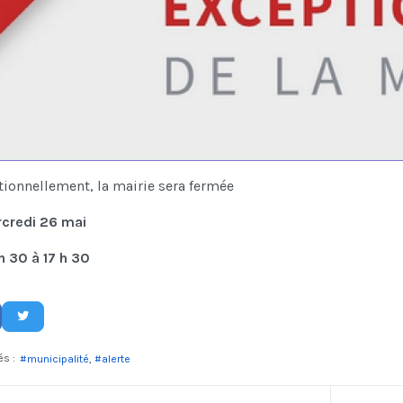
ionnellement, la mairie sera fermée
rcredi 26 mai
h 30 à 17 h 30
és :
municipalité
alerte