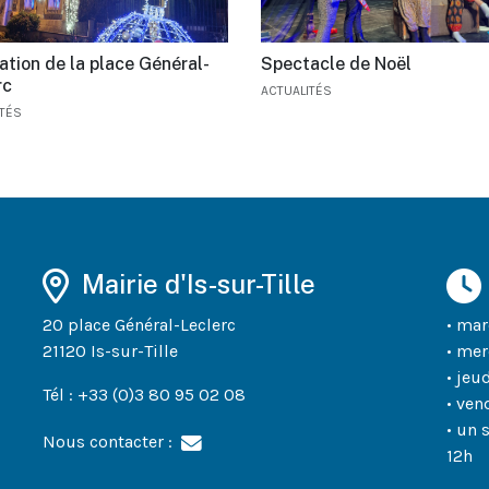
ation de la place Général-
Spectacle de Noël
rc
ACTUALITÉS
ITÉS
Mairie d'Is-sur-Tille
20 place Général-Leclerc
• mar
21120 Is-sur-Tille
• mer
• jeu
Tél : +33 (0)3 80 95 02 08
• ven
• un 
Nous contacter :
12h