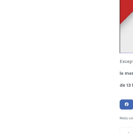
Except
le me
de 13 
Mots-cl