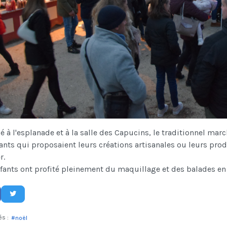
lé à l'esplanade et à la salle des Capucins, le traditionnel mar
ants qui proposaient leurs créations artisanales ou leurs pr
r.
fants ont profité pleinement du maquillage et des balades en 
és :
noël