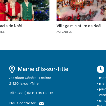
acle de Noël
Village miniature de Noël
ITÉS
ACTUALITÉS
Mairie d'Is-sur-Tille
20 place Général-Leclerc
• mar
21120 Is-sur-Tille
• mer
• jeu
Tél : +33 (0)3 80 95 02 08
• ven
• un 
Nous contacter :