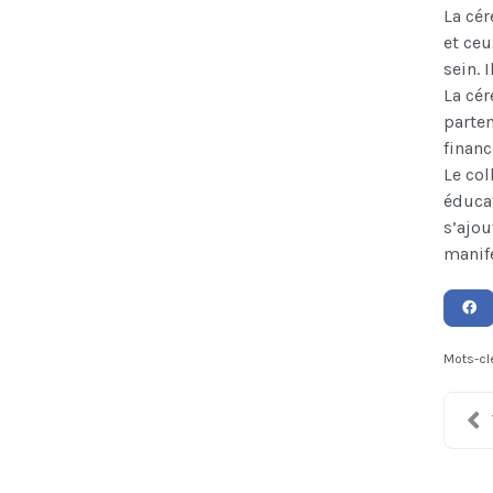
La cér
et ceu
sein. 
La cér
parten
financ
Le col
éducat
s’ajou
manife
Mots-cl