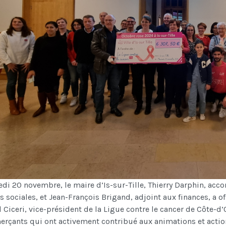
di 20 novembre, le maire d’Is-sur-Tille, Thierry Darphin, acc
es sociales, et Jean-François Brigand, adjoint aux finances, a 
 Ciceri, vice-président de la Ligue contre le cancer de Côte-d’
rçants qui ont activement contribué aux animations et actio