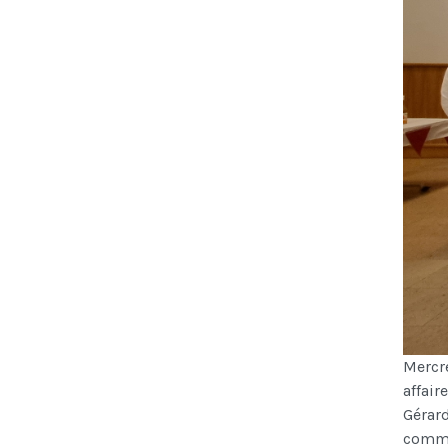
Mercre
affair
Gérard
comme