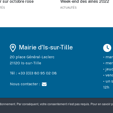
r sur octobre rose
Week-end des aînés 2022
ITÉS
ACTUALITÉS
Mairie d'Is-sur-Tille
20 place Général-Leclerc
• mar
21120 Is-sur-Tille
• mer
• jeu
Tél : +33 (0)3 80 95 02 08
• ven
• un 
Nous contacter :
12h
nctionnement. Par conséquent, votre consentement n'est pas requis. Pour en savoir 
entialité