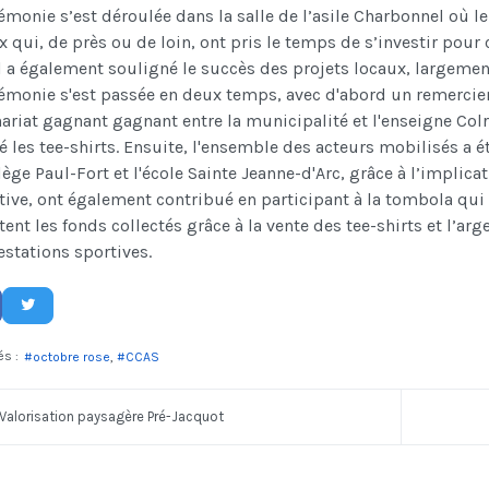
émonie s’est déroulée dans la salle de l’asile Charbonnel où le 
x qui, de près ou de loin, ont pris le temps de s’investir pour 
Il a également souligné le succès des projets locaux, largeme
émonie s'est passée en deux temps, avec d'abord un remerciem
ariat gagnant gagnant entre la municipalité et l'enseigne Colr
é les tee-shirts. Ensuite, l'ensemble des acteurs mobilisés a é
lège Paul-Fort et l'école Sainte Jeanne-d'Arc, grâce à l’impli
ive, ont également contribué en participant à la tombola qui 
tent les fonds collectés grâce à la vente des tee-shirts et l’ar
stations sportives.
és :
octobre rose
CCAS
Valorisation paysagère Pré-Jacquot