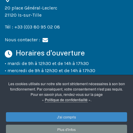
20 place Général-Leclerc
21120 Is-sur-Tille
Tél : +33 (0)3 80 95 02 08
Nous contacter :
Horaires d'ouverture
• mardi de 9h à 12h30 et de 14h à 17h30
• mercredi de 9h à 12h30 et de 14h à 17h30
• jeudi de 9h à 12h30 et de 14h à 18h30
Les cookies utilisés sur notre site sont strictement nécessaires à son bon
• vendredi de 9h à 12h30 et de 14h à 17h30
fonctionnement. Par conséquent, votre consentement n'est pas requis.
• un samedi sur deux (semaines paires) de 10h à 12h
Pour en savoir plus, rendez-vous sur la page
«
Politique de confidentialité
».
Accueil
Mentions légales
Confidentialité
J'ai compris
Plus d'infos