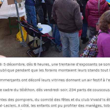
 5 décembre, dès 8 heures, une trentaine d’exposants se sont 
ublique pendant que les forains montaient leurs stands tout le
mmerçants ont décoré leurs vitrines donnant un air festif à l’e
e cadre du téléthon, dès vendredi soir, 234 parts de couscous 
ntes des pompiers, du comité des fêtes et du club Vivald’Is éta
l-Leclerc. A côté, les enfants ont pu profiter des manèges, to