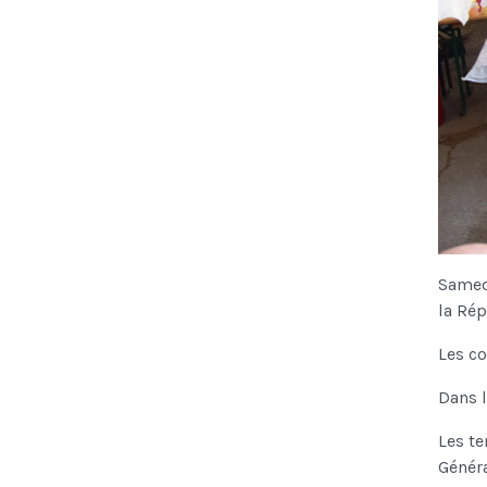
Samedi
la Rép
Les co
Dans l
Les te
Généra