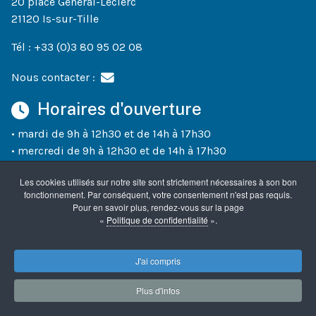
20 place Général-Leclerc
21120 Is-sur-Tille
Tél : +33 (0)3 80 95 02 08
Nous contacter :
Horaires d'ouverture
• mardi de 9h à 12h30 et de 14h à 17h30
• mercredi de 9h à 12h30 et de 14h à 17h30
• jeudi de 9h à 12h30 et de 14h à 18h30
Les cookies utilisés sur notre site sont strictement nécessaires à son bon
• vendredi de 9h à 12h30 et de 14h à 17h30
fonctionnement. Par conséquent, votre consentement n'est pas requis.
• un samedi sur deux (semaines paires) de 10h à 12h
Pour en savoir plus, rendez-vous sur la page
«
Politique de confidentialité
».
Accueil
Mentions légales
Confidentialité
J'ai compris
Plus d'infos