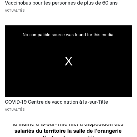
Vaccinobus pour les personnes de plus de 60 ans
ACTUALITÉS
This
is
a
No compatible source was found for this media.
modal
window.
COVID-19 Centre de vaccination à Is-sur-Tille
ACTUALITÉS