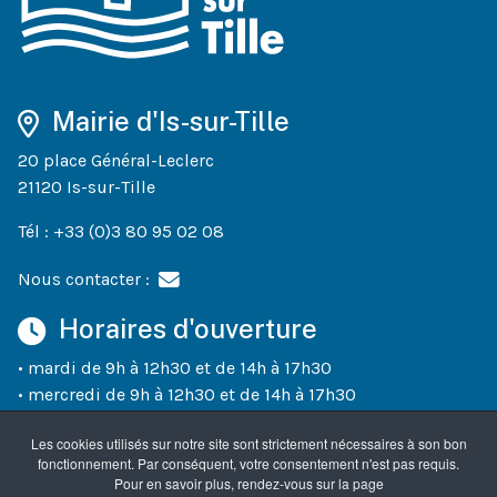
Mairie d'Is-sur-Tille
20 place Général-Leclerc
21120 Is-sur-Tille
Tél : +33 (0)3 80 95 02 08
Nous contacter :
Horaires d'ouverture
• mardi de 9h à 12h30 et de 14h à 17h30
• mercredi de 9h à 12h30 et de 14h à 17h30
• jeudi de 9h à 12h30 et de 14h à 18h30
Les cookies utilisés sur notre site sont strictement nécessaires à son bon
• vendredi de 9h à 12h30 et de 14h à 17h30
fonctionnement. Par conséquent, votre consentement n'est pas requis.
• un samedi sur deux (semaines paires) de 10h à 12h
Pour en savoir plus, rendez-vous sur la page