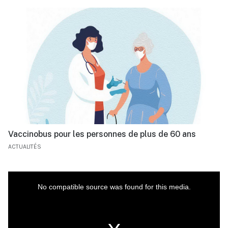
Vaccinobus pour les personnes de plus de 60 ans
ACTUALITÉS
This
is
a
No compatible source was found for this media.
modal
window.