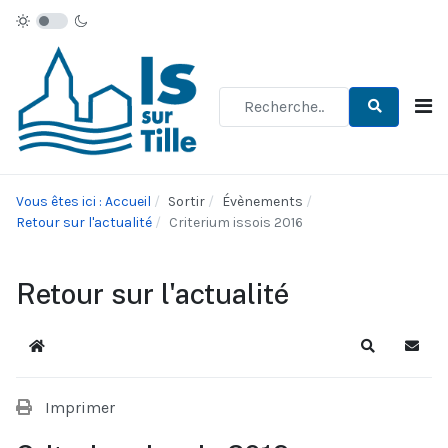
Type 2 or more characters for re
Vous êtes ici : Accueil
Sortir
Évènements
Retour sur l'actualité
Criterium issois 2016
Retour sur l'actualité
Accueil
Recherche
S'abo
Imprimer