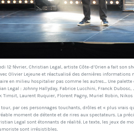
di 12 février, Christian Legal, artiste Côte-d’Orien a fait son 
avec Olivier Lejeune et réactualisé des dernières informations n
ire en milieu hospitalier pas comme les autres... Une palette d’
ian Legal : Johnny Hallyday, Fabrice Lucchini, Franck Dubosc,
k Timsit, Laurent Ruquier, Florent Pagny, Muriel Robin, Nikos A
 tour, par ces personnages touchants, drôles et « plus vrais qu
éable moment de détente et de rires aux spectateurs. La préc
istian Legal sont étonnants de réalité. Le texte, les jeux de m
umoriste sont irrésistibles.