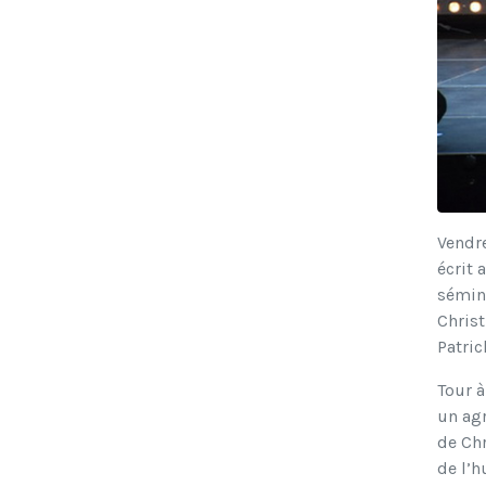
Vendre
écrit 
sémina
Christ
Patric
Tour à
un agr
de Chr
de l’h