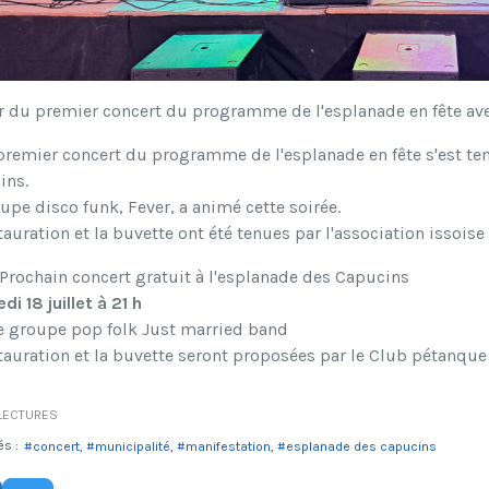
r du premier concert du programme de l'esplanade en fête ave
premier concert du programme de l'esplanade en fête s'est tenu
ins.
upe disco funk, Fever, a animé cette soirée.
tauration et la buvette ont été tenues par l'association issoi
Prochain concert gratuit à l'esplanade des Capucins
di 18 juillet à 21 h
le groupe pop folk Just married band
tauration et la buvette seront proposées par le Club pétanque
LECTURES
és :
concert
municipalité
manifestation
esplanade des capucins