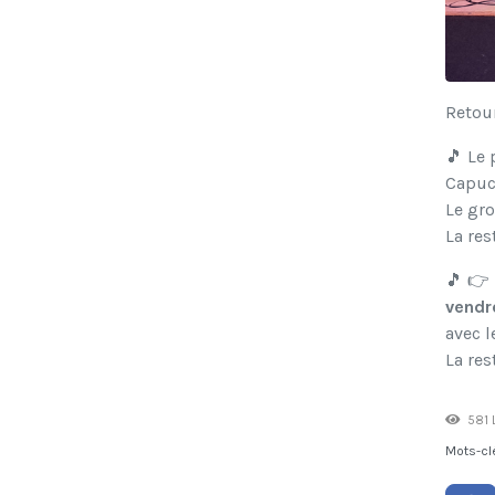
Retou
🎵 Le 
Capuc
Le gro
La res
🎵 👉 
vendre
avec 
La res
581 
Mots-cl