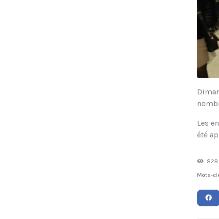
Dimanc
nombre
Les en
été ap
828 
Mots-cl