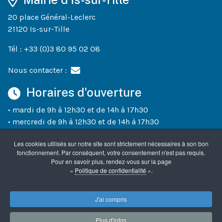
20 place Général-Leclerc
21120 Is-sur-Tille
Tél : +33 (0)3 80 95 02 08
Nous contacter :
Horaires d'ouverture
• mardi de 9h à 12h30 et de 14h à 17h30
• mercredi de 9h à 12h30 et de 14h à 17h30
• jeudi de 9h à 12h30 et de 14h à 18h30
Les cookies utilisés sur notre site sont strictement nécessaires à son bon
• vendredi de 9h à 12h30 et de 14h à 17h30
fonctionnement. Par conséquent, votre consentement n'est pas requis.
• un samedi sur deux (semaines paires) de 10h à 12h
Pour en savoir plus, rendez-vous sur la page
«
Politique de confidentialité
».
Accueil
Mentions légales
Confidentialité
J'ai compris
Plus d'infos