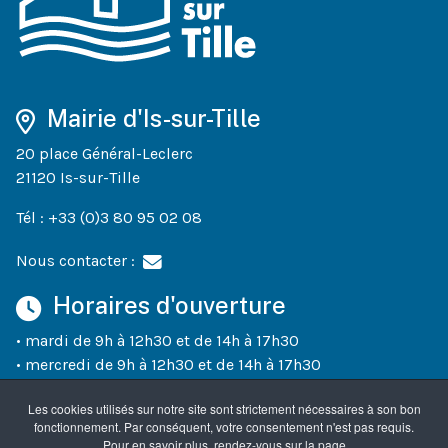
Mairie d'Is-sur-Tille
20 place Général-Leclerc
21120 Is-sur-Tille
Tél : +33 (0)3 80 95 02 08
Nous contacter :
Horaires d'ouverture
• mardi de 9h à 12h30 et de 14h à 17h30
• mercredi de 9h à 12h30 et de 14h à 17h30
• jeudi de 9h à 12h30 et de 14h à 18h30
Les cookies utilisés sur notre site sont strictement nécessaires à son bon
• vendredi de 9h à 12h30 et de 14h à 17h30
fonctionnement. Par conséquent, votre consentement n'est pas requis.
• un samedi sur deux (semaines paires) de 10h à 12h
Pour en savoir plus, rendez-vous sur la page