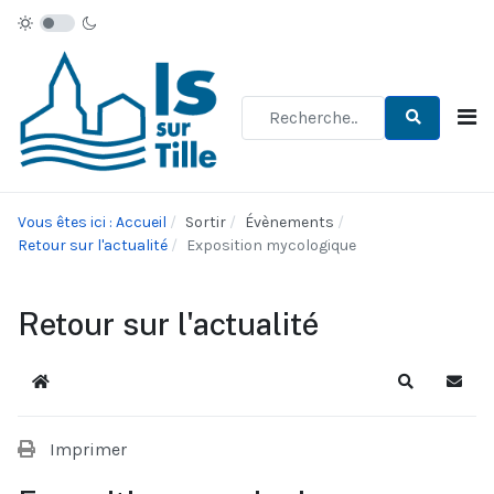
Type 2 or more characters for re
Vous êtes ici : Accueil
Sortir
Évènements
Retour sur l'actualité
Exposition mycologique
Retour sur l'actualité
Accueil
Recherche
S'abo
Imprimer