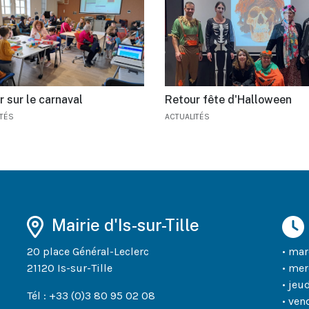
 sur le carnaval
Retour fête d'Halloween
ITÉS
ACTUALITÉS
Mairie d'Is-sur-Tille
20 place Général-Leclerc
• mar
21120 Is-sur-Tille
• mer
• jeu
Tél : +33 (0)3 80 95 02 08
• ven