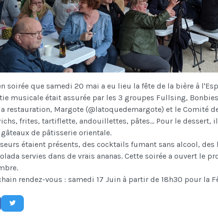
en soirée que samedi 20 mai a eu lieu la fête de la bière à l'Es
tie musicale était assurée par les 3 groupes Fullsing, Bonbies
a restauration, Margote (@latoquedemargote) et le Comité des 
chs, frites, tartiflette, andouillettes, pâtes... Pour le dessert, i
 gâteaux de pâtisserie orientale.
seurs étaient présents, des cocktails fumant sans alcool, des
olada servies dans de vrais ananas. Cette soirée a ouvert le 
mbre.
ain rendez-vous : samedi 17 Juin à partir de 18h30 pour la F