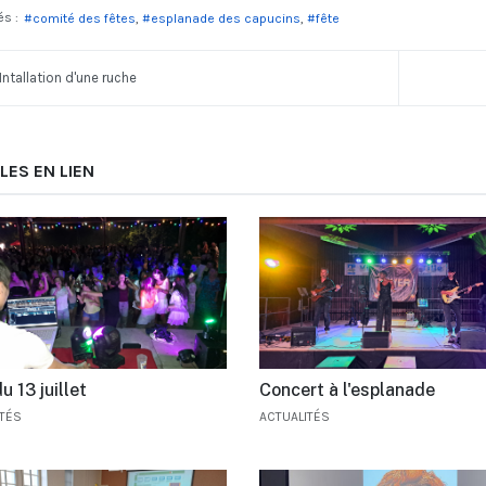
és :
comité des fêtes
esplanade des capucins
fête
Intallation d'une ruche
LES EN LIEN
u 13 juillet
Concert à l'esplanade
ITÉS
ACTUALITÉS