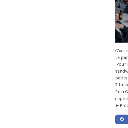
C'est 
La par
Pour l
sandwi
petits
7 bras
Pina C
septe
►Proch