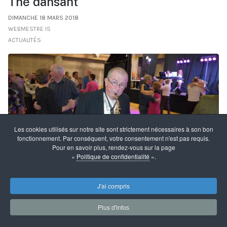
Thé dansant
DIMANCHE 18 MARS 2018
WEBMESTRE IS
ACTUALITÉS
Les cookies utilisés sur notre site sont strictement nécessaires à son bon
fonctionnement. Par conséquent, votre consentement n'est pas requis.
Pour en savoir plus, rendez-vous sur la page
«
Politique de confidentialité
».
J'ai compris
Plus d'infos
Ambiance chaleureuse pour le thé dansant ce dimanche
18 mars, animé par l'orchestre de Christophe Demerson