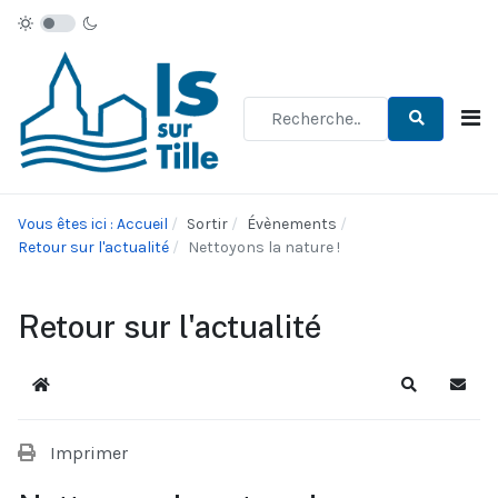
Type 2 or more characters for re
Vous êtes ici : Accueil
Sortir
Évènements
Retour sur l'actualité
Nettoyons la nature !
Retour sur l'actualité
Accueil
Recherche
S'abo
Imprimer