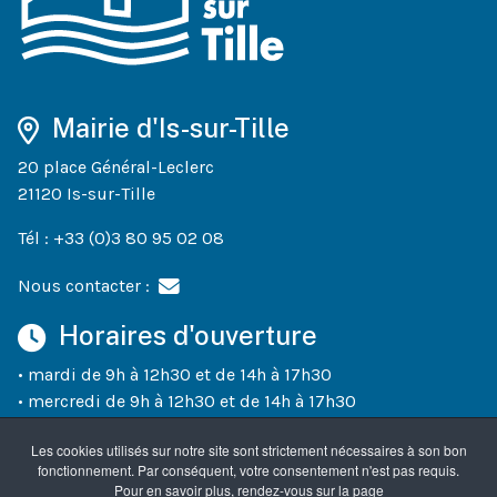
Mairie d'Is-sur-Tille
20 place Général-Leclerc
21120 Is-sur-Tille
Tél : +33 (0)3 80 95 02 08
Nous contacter :
Horaires d'ouverture
• mardi de 9h à 12h30 et de 14h à 17h30
• mercredi de 9h à 12h30 et de 14h à 17h30
• jeudi de 9h à 12h30 et de 14h à 18h30
Les cookies utilisés sur notre site sont strictement nécessaires à son bon
• vendredi de 9h à 12h30 et de 14h à 17h30
fonctionnement. Par conséquent, votre consentement n'est pas requis.
• un samedi sur deux (semaines paires) de 10h à 12h
Pour en savoir plus, rendez-vous sur la page