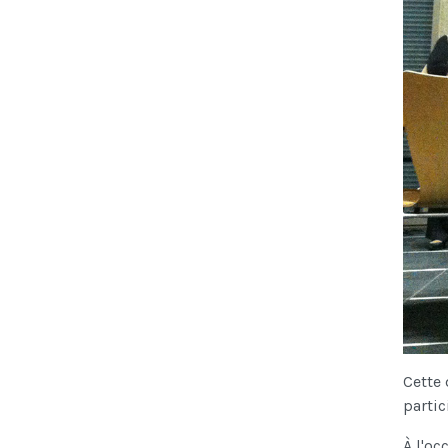
Cette 
partic
À l'oc