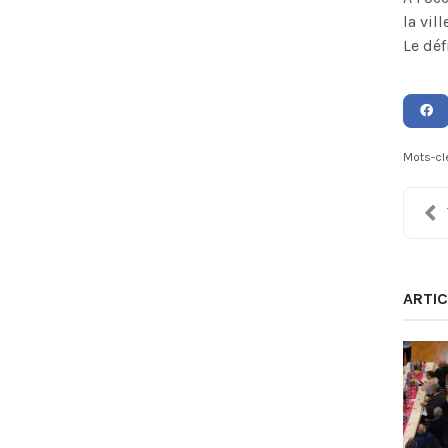
la vil
Le déf
Mots-cl
ARTIC