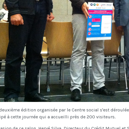
deuxième édition organisée par le Centre social s'est déroulée
ipé à cette journée qui a accueilli près de 200 visiteurs.
casion de ce salon, Hervé Silva, Directeur du Crédit Mutuel et 