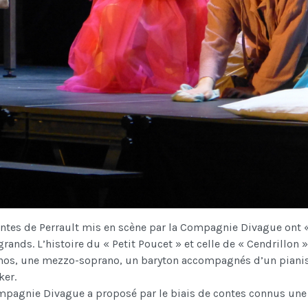
ntes de Perrault mis en scène par la Compagnie Divague ont « 
rands. L’histoire du « Petit Poucet » et celle de « Cendrillon 
nos, une mezzo-soprano, un baryton accompagnés d’un pianist
ker.
pagnie Divague a proposé par le biais de contes connus une trè