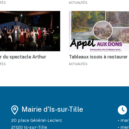
ITÉS
ACTUALITÉS
r du spectacle Arthur
Tableaux issois à restaurer
ITÉS
ACTUALITÉS
Mairie d'Is-sur-Tille
20 place Général-Leclerc
• mar
21120 Is-sur-Tille
• mer