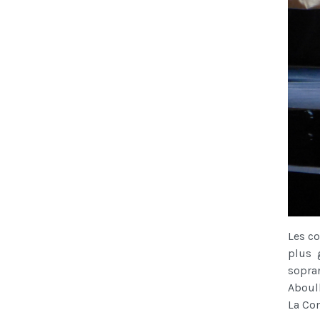
Les co
plus g
sopra
Aboul
La Com