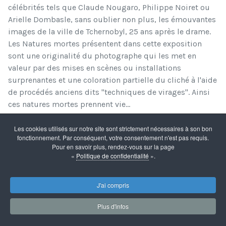
célébrités tels que Claude Nougaro, Philippe Noiret ou
Arielle Dombasle, sans oublier non plus, les émouvantes
images de la ville de Tchernobyl, 25 ans après le drame.
Les Natures mortes présentent dans cette exposition
sont une originalité du photographe qui les met en
valeur par des mises en scènes ou installations
surprenantes et une coloration partielle du cliché à l'aide
de procédés anciens dits "techniques de virages". Ainsi
ces natures mortes prennent vie…
Les cookies utilisés sur notre site sont strictement nécessaires à son bon
2820 LECTURES
fonctionnement. Par conséquent, votre consentement n'est pas requis.
Pour en savoir plus, rendez-vous sur la page
Mots-clés :
espace Carnot
exposition
culture
«
Politique de confidentialité
».
J'ai compris
Plus d'infos
Vernissage exposition MITeinader-
P’ARTage