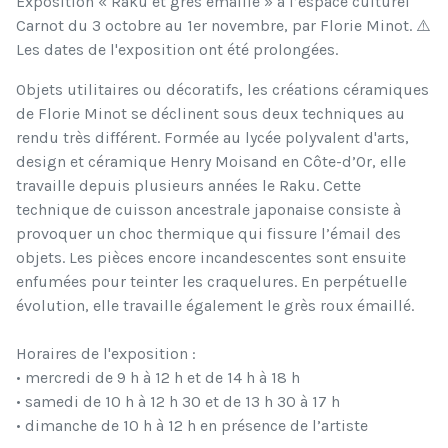
Exposition « Raku et grès émaillé » à l’espace culturel
Carnot du 3 octobre au 1er novembre, par Florie Minot. ⚠️
Les dates de l'exposition ont été prolongées.
Objets utilitaires ou décoratifs, les créations céramiques
de Florie Minot se déclinent sous deux techniques au
rendu très différent. Formée au lycée polyvalent d'arts,
design et céramique Henry Moisand en Côte-d’Or, elle
travaille depuis plusieurs années le Raku. Cette
technique de cuisson ancestrale japonaise consiste à
provoquer un choc thermique qui fissure l’émail des
objets. Les pièces encore incandescentes sont ensuite
enfumées pour teinter les craquelures. En perpétuelle
évolution, elle travaille également le grès roux émaillé.
Horaires de l'exposition :
• mercredi de 9 h à 12 h et de 14 h à 18 h
• samedi de 10 h à 12 h 30 et de 13 h 30 à 17 h
• dimanche de 10 h à 12 h en présence de l’artiste